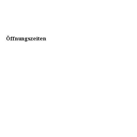
Öffnungszeiten
Montag bis Freitag :
8.00-12.00 Uhr und 13.30-17.00 Uhr.
Unsere Weine